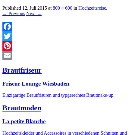
Published
12. Juli 2015
at
800 × 600
in
Hochzeitsreise
.
← Previous
Next →
Facebook
Twitter
Pinterest
Email
Brautfriseur
Friseur Lounge Wiesbaden
Einzigartige Brautfrisuren und typgerechtes Brautmake-up.
Brautmoden
La petite Blanche
Hochzeitskleider und Accessoires in verschiedenen Schnitten und