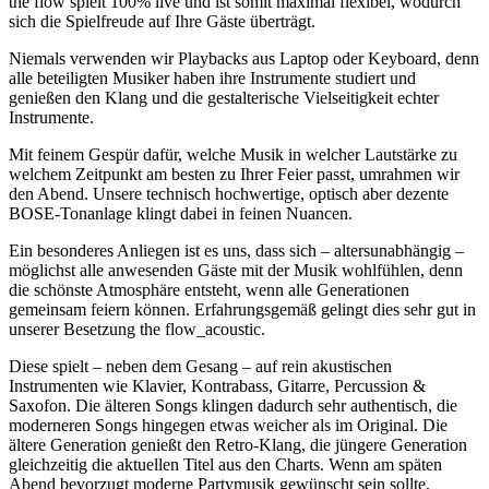
the flow spielt 100% live und ist somit maximal flexibel, wodurch
sich die Spielfreude auf Ihre Gäste überträgt.
Niemals verwenden wir Playbacks aus Laptop oder Keyboard, denn
alle beteiligten Musiker haben ihre Instrumente studiert und
genießen den Klang und die gestalterische Vielseitigkeit echter
Instrumente.
Mit feinem Gespür dafür, welche Musik in welcher Lautstärke zu
welchem Zeitpunkt am besten zu Ihrer Feier passt, umrahmen wir
den Abend. Unsere technisch hochwertige, optisch aber dezente
BOSE-Tonanlage klingt dabei in feinen Nuancen.
Ein besonderes Anliegen ist es uns, dass sich – altersunabhängig –
möglichst alle anwesenden Gäste mit der Musik wohlfühlen, denn
die schönste Atmosphäre entsteht, wenn alle Generationen
gemeinsam feiern können. Erfahrungsgemäß gelingt dies sehr gut in
unserer Besetzung the flow_acoustic.
Diese spielt – neben dem Gesang – auf rein akustischen
Instrumenten wie Klavier, Kontrabass, Gitarre, Percussion &
Saxofon. Die älteren Songs klingen dadurch sehr authentisch, die
moderneren Songs hingegen etwas weicher als im Original. Die
ältere Generation genießt den Retro-Klang, die jüngere Generation
gleichzeitig die aktuellen Titel aus den Charts. Wenn am späten
Abend bevorzugt moderne Partymusik gewünscht sein sollte,