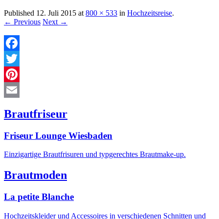
Published
12. Juli 2015
at
800 × 533
in
Hochzeitsreise
.
← Previous
Next →
Facebook
Twitter
Pinterest
Email
Brautfriseur
Friseur Lounge Wiesbaden
Einzigartige Brautfrisuren und typgerechtes Brautmake-up.
Brautmoden
La petite Blanche
Hochzeitskleider und Accessoires in verschiedenen Schnitten und