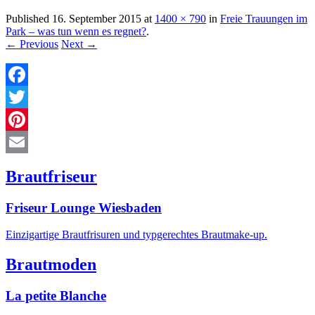
Published
16. September 2015
at
1400 × 790
in
Freie Trauungen im
Park – was tun wenn es regnet?
.
← Previous
Next →
Facebook
Twitter
Pinterest
Email
Brautfriseur
Friseur Lounge Wiesbaden
Einzigartige Brautfrisuren und typgerechtes Brautmake-up.
Brautmoden
La petite Blanche