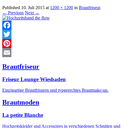
Published
10. Juli 2015
at
1200 × 1200
in
Brautfriseur
.
← Previous
Next →
Facebook
Twitter
Pinterest
Email
Brautfriseur
Friseur Lounge Wiesbaden
Einzigartige Brautfrisuren und typgerechtes Brautmake-up.
Brautmoden
La petite Blanche
Hochzeitskleider und Accessoires in verschiedenen Schnitten und