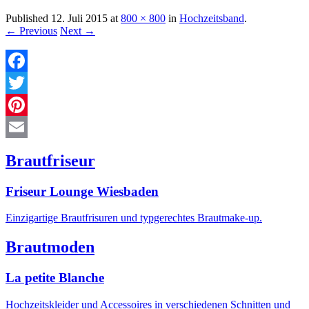
Published
12. Juli 2015
at
800 × 800
in
Hochzeitsband
.
← Previous
Next →
Facebook
Twitter
Pinterest
Email
Brautfriseur
Friseur Lounge Wiesbaden
Einzigartige Brautfrisuren und typgerechtes Brautmake-up.
Brautmoden
La petite Blanche
Hochzeitskleider und Accessoires in verschiedenen Schnitten und